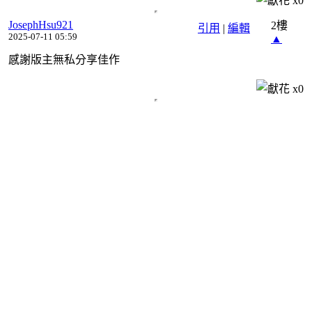
x
0
JosephHsu921
2樓
引用
|
編輯
2025-07-11 05:59
▲
感謝版主無私分享佳作
x
0