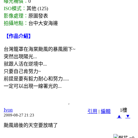
曝光補償：
0
ISO模式：
其他 (125)
影像處理：
原圖發表
拍攝地點：
台中大安海邊
【作品介紹】
台灣籠罩在海棠颱風的暴風圈下~
突然出現陽光...
就跟人活在逆境中...
只要自己肯努力~
前提是要有毅力耐心和努力.....
一定可以出現一線署光的...
Ivon
1樓
引用
|
編輯
2009-08-27 21:23
▲
▼
颱風過後的天空要放晴了