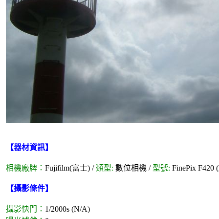
【器材資訊】
相機廠牌：
Fujifilm(富士) /
類型:
數位相機 /
型號:
FinePix F420 
【攝影條件】
攝影快門：
1/2000s (N/A)