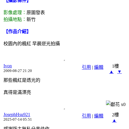
【攝影條件】
影像處理：
原圖發表
拍攝地點：
新竹
【作品介紹】
校園內的楓紅 早晨逆光拍攝
Ivon
1樓
引用
|
編輯
2009-08-27 21:20
▲
▼
那些楓紅是透光的
真得是滿漂亮
x
0
JosephHsu921
2樓
引用
|
編輯
2025-07-14 05:51
▲
感謝版主無私分享佳作