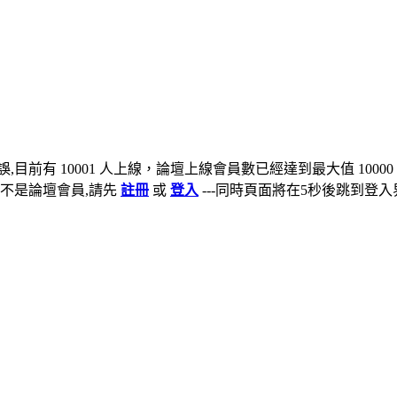
,目前有 10001 人上線，論壇上線會員數已經達到最大值 10000
不是論壇會員,請先
註冊
或
登入
---同時頁面將在5秒後跳到登入