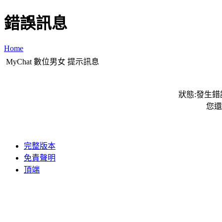
錯誤訊息
Home
MyChat 數位男女 提示訊息
狀態:發生錯誤
您還
完整版本
免責聲明
頂端