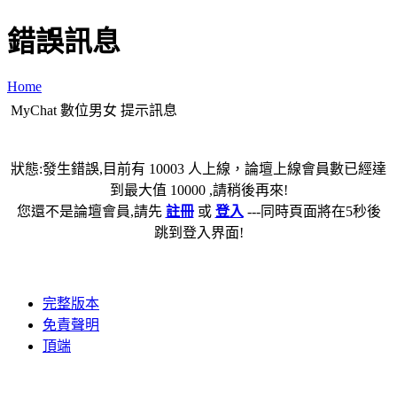
錯誤訊息
Home
MyChat 數位男女 提示訊息
狀態:發生錯誤,目前有 10003 人上線，論壇上線會員數已經達
到最大值 10000 ,請稍後再來!
您還不是論壇會員,請先
註冊
或
登入
---同時頁面將在5秒後
跳到登入界面!
完整版本
免責聲明
頂端