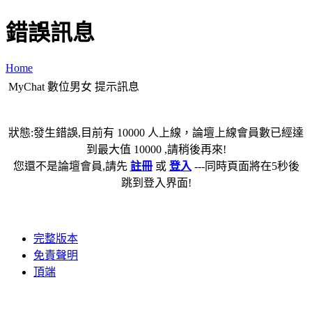
錯誤訊息
Home
MyChat 數位男女 提示訊息
狀態:發生錯誤,目前有 10000 人上線，論壇上線會員數已經達
到最大值 10000 ,請稍後再來!
您還不是論壇會員,請先
註冊
或
登入
---同時頁面將在5秒後
跳到登入界面!
完整版本
免責聲明
頂端