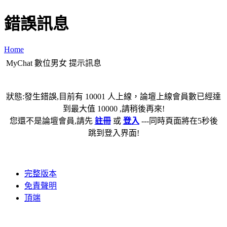
錯誤訊息
Home
MyChat 數位男女 提示訊息
狀態:發生錯誤,目前有 10001 人上線，論壇上線會員數已經達
到最大值 10000 ,請稍後再來!
您還不是論壇會員,請先
註冊
或
登入
---同時頁面將在5秒後
跳到登入界面!
完整版本
免責聲明
頂端