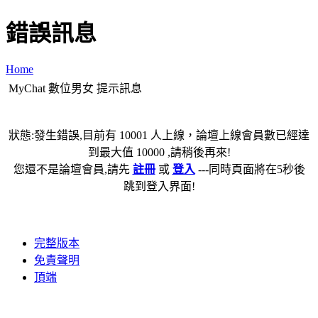
錯誤訊息
Home
MyChat 數位男女 提示訊息
狀態:發生錯誤,目前有 10001 人上線，論壇上線會員數已經達
到最大值 10000 ,請稍後再來!
您還不是論壇會員,請先
註冊
或
登入
---同時頁面將在5秒後
跳到登入界面!
完整版本
免責聲明
頂端