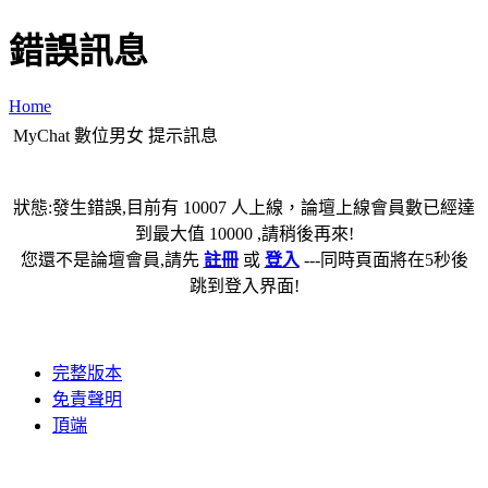
錯誤訊息
Home
MyChat 數位男女 提示訊息
狀態:發生錯誤,目前有 10007 人上線，論壇上線會員數已經達
到最大值 10000 ,請稍後再來!
您還不是論壇會員,請先
註冊
或
登入
---同時頁面將在5秒後
跳到登入界面!
完整版本
免責聲明
頂端