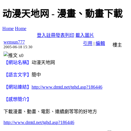
动漫天地网 - 漫畫、動畫下載
Home
Home
登入
註冊
發表
列印
載入圖片
wensun777
引用
|
編輯
樓主
2005-06-18 15:30
x
0
【網站名稱】
动漫天地网
【語言文字】
簡中
【網站連結】
http://www.dmtd.net/tghd.asp?186446
【感想簡介】
下載漫畫、動畫、電影、連續劇等等的好地方
http://www.dmtd.net/tghd.asp?186446