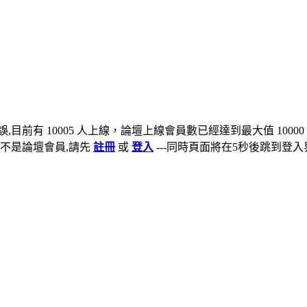
,目前有 10005 人上線，論壇上線會員數已經達到最大值 10000
不是論壇會員,請先
註冊
或
登入
---同時頁面將在5秒後跳到登入