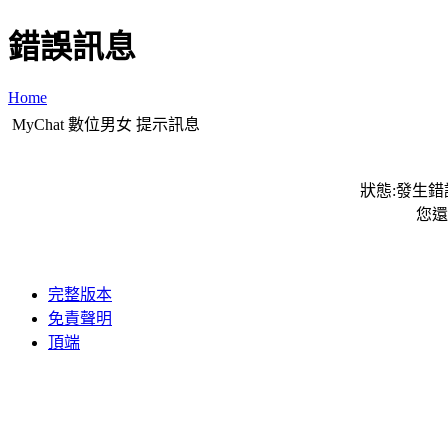
錯誤訊息
Home
MyChat 數位男女 提示訊息
狀態:發生錯誤
您還
完整版本
免責聲明
頂端