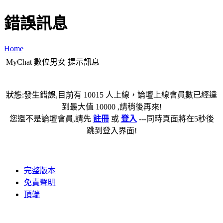
錯誤訊息
Home
MyChat 數位男女 提示訊息
狀態:發生錯誤,目前有 10015 人上線，論壇上線會員數已經達
到最大值 10000 ,請稍後再來!
您還不是論壇會員,請先
註冊
或
登入
---同時頁面將在5秒後
跳到登入界面!
完整版本
免責聲明
頂端