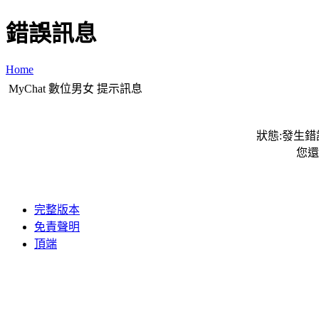
錯誤訊息
Home
MyChat 數位男女 提示訊息
狀態:發生錯誤
您還
完整版本
免責聲明
頂端