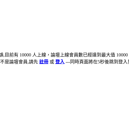
,目前有 10000 人上線，論壇上線會員數已經達到最大值 10000
不是論壇會員,請先
註冊
或
登入
---同時頁面將在5秒後跳到登入