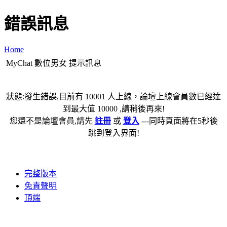
錯誤訊息
Home
MyChat 數位男女 提示訊息
狀態:發生錯誤,目前有 10001 人上線，論壇上線會員數已經達
到最大值 10000 ,請稍後再來!
您還不是論壇會員,請先
註冊
或
登入
---同時頁面將在5秒後
跳到登入界面!
完整版本
免責聲明
頂端