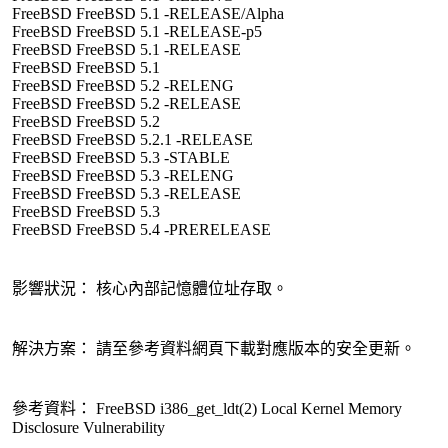
FreeBSD FreeBSD 5.1 -RELEASE/Alpha
FreeBSD FreeBSD 5.1 -RELEASE-p5
FreeBSD FreeBSD 5.1 -RELEASE
FreeBSD FreeBSD 5.1
FreeBSD FreeBSD 5.2 -RELENG
FreeBSD FreeBSD 5.2 -RELEASE
FreeBSD FreeBSD 5.2
FreeBSD FreeBSD 5.2.1 -RELEASE
FreeBSD FreeBSD 5.3 -STABLE
FreeBSD FreeBSD 5.3 -RELENG
FreeBSD FreeBSD 5.3 -RELEASE
FreeBSD FreeBSD 5.3
FreeBSD FreeBSD 5.4 -PRERELEASE
影響狀況： 核心內部記憶體位址存取。
解決方案： 請至參考資料網頁下載對應版本的安全更新。
參考資料： FreeBSD i386_get_ldt(2) Local Kernel Memory
Disclosure Vulnerability