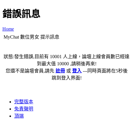
錯誤訊息
Home
MyChat 數位男女 提示訊息
狀態:發生錯誤,目前有 10001 人上線，論壇上線會員數已經達
到最大值 10000 ,請稍後再來!
您還不是論壇會員,請先
註冊
或
登入
---同時頁面將在5秒後
跳到登入界面!
完整版本
免責聲明
頂端