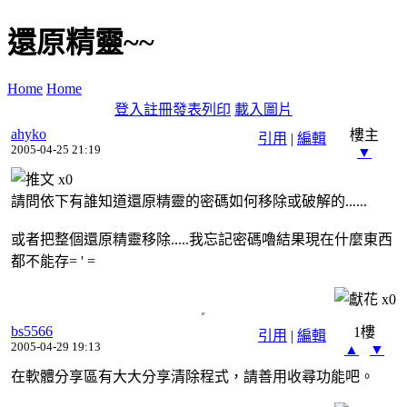
還原精靈~~
Home
Home
登入
註冊
發表
列印
載入圖片
ahyko
樓主
引用
|
編輯
2005-04-25 21:19
▼
x
0
請問依下有誰知道還原精靈的密碼如何移除或破解的......
或者把整個還原精靈移除.....我忘記密碼嚕結果現在什麼東西
都不能存= ' =
x
0
bs5566
1樓
引用
|
編輯
2005-04-29 19:13
▲
▼
在軟體分享區有大大分享清除程式，請善用收尋功能吧。