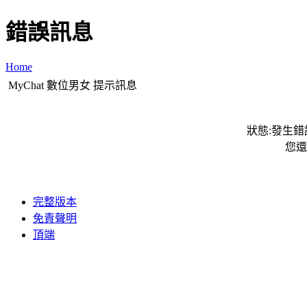
錯誤訊息
Home
MyChat 數位男女 提示訊息
狀態:發生錯誤
您還
完整版本
免責聲明
頂端