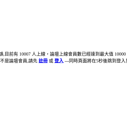
,目前有 10007 人上線，論壇上線會員數已經達到最大值 10000
不是論壇會員,請先
註冊
或
登入
---同時頁面將在5秒後跳到登入