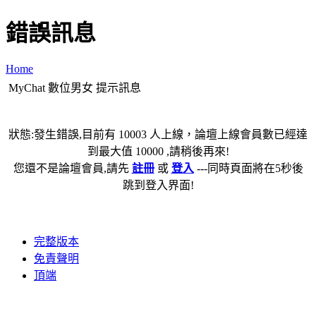
錯誤訊息
Home
MyChat 數位男女 提示訊息
狀態:發生錯誤,目前有 10003 人上線，論壇上線會員數已經達
到最大值 10000 ,請稍後再來!
您還不是論壇會員,請先
註冊
或
登入
---同時頁面將在5秒後
跳到登入界面!
完整版本
免責聲明
頂端