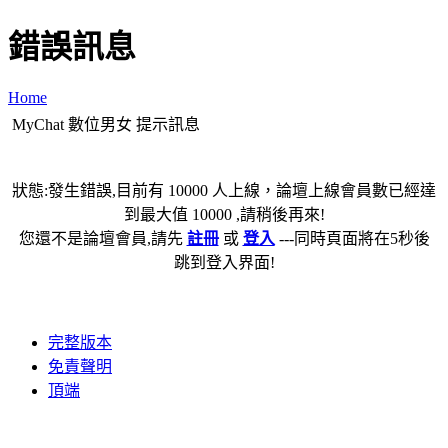
錯誤訊息
Home
MyChat 數位男女 提示訊息
狀態:發生錯誤,目前有 10000 人上線，論壇上線會員數已經達
到最大值 10000 ,請稍後再來!
您還不是論壇會員,請先
註冊
或
登入
---同時頁面將在5秒後
跳到登入界面!
完整版本
免責聲明
頂端