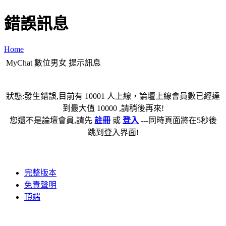
錯誤訊息
Home
MyChat 數位男女 提示訊息
狀態:發生錯誤,目前有 10001 人上線，論壇上線會員數已經達
到最大值 10000 ,請稍後再來!
您還不是論壇會員,請先
註冊
或
登入
---同時頁面將在5秒後
跳到登入界面!
完整版本
免責聲明
頂端