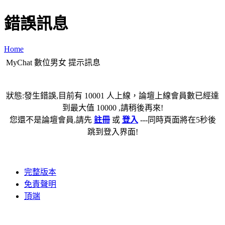
錯誤訊息
Home
MyChat 數位男女 提示訊息
狀態:發生錯誤,目前有 10001 人上線，論壇上線會員數已經達
到最大值 10000 ,請稍後再來!
您還不是論壇會員,請先
註冊
或
登入
---同時頁面將在5秒後
跳到登入界面!
完整版本
免責聲明
頂端