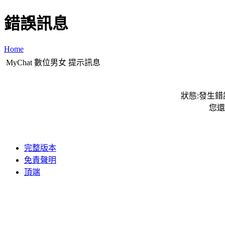
錯誤訊息
Home
MyChat 數位男女 提示訊息
狀態:發生錯誤
您還
完整版本
免責聲明
頂端