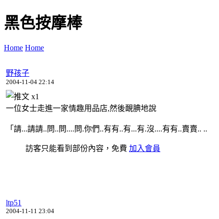
黑色按摩棒
Home
Home
野孩子
2004-11-04 22:14
x
1
一位女士走進一家情趣用品店,然後靦腆地說
「請...請請..問..問....問.你們..有有..有...有.沒....有有..賣賣.. ..
訪客只能看到部份內容，免費
加入會員
ltp51
2004-11-11 23:04