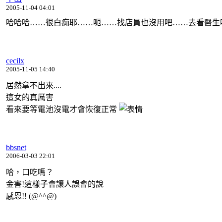
2005-11-04 04:01
哈哈哈……很白痴耶……呃……找店員也沒用吧……去看醫生
cecilx
2005-11-05 14:40
居然拿不出來....
這女的真厲害
看來要等電池沒電才會恢復正常
bbsnet
2006-03-03 22:01
哈，口吃嗎？
金害!這樣子會讓人誤會的說
感恩!! (@^^@)