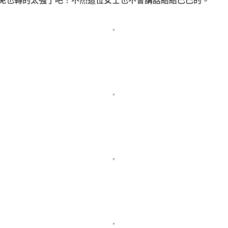
免也轉的太強了吧！不然這位女士也不會講話結結巴巴的。