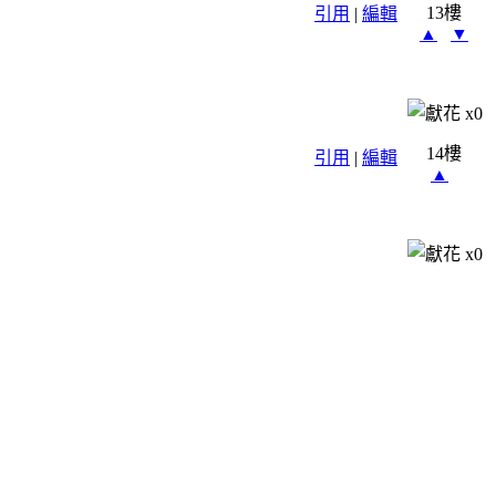
13樓
引用
|
編輯
▲
▼
x
0
14樓
引用
|
編輯
▲
x
0