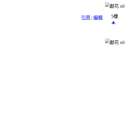
x
0
5樓
引用
|
編輯
▲
x
0