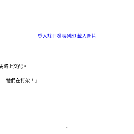
登入
註冊
發表
列印
載入圖片
馬路上交配。
...牠們在打架！」