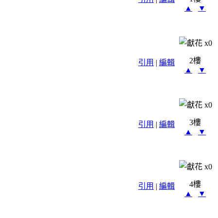
▲
▼
x
0
2樓
引用
|
編輯
▲
▼
x
0
3樓
引用
|
編輯
▲
▼
x
0
4樓
引用
|
編輯
▲
▼