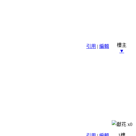
樓主
引用
|
編輯
▼
x
0
1樓
引用
|
編輯