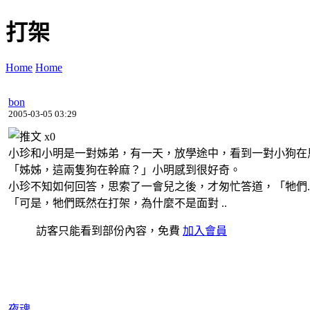
打架
Home
Home
bon
2005-03-05 03:29
x
0
小珍和小明是一對姊弟，有一天，放學途中，看到一對小狗在
「姊姊，這兩隻狗在幹麻？」小明感到很好奇。
小珍不知如何回答，思索了一會兒之後，才匆忙答道，「牠們...
「可是，牠們既然在打架，為什麼不是面對 ..
訪客只能看到部份內容，免費
加入會員
夜魂