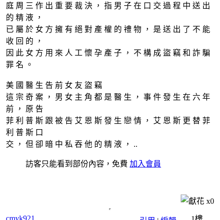
庭 周 三 作 出 重 要 裁 決 ， 指 男 子 在 口 交 過 程 中 送 出
的 精 液 ，
已 屬 於 女 方 擁 有 絕 對 產 權 的 禮 物 ， 是 送 出 了 不 能
收 回 的 ，
因 此 女 方 用 來 人 工 懷 孕 產 子 ， 不 構 成 盜 竊 和 詐 騙
罪 名 。
美 國 醫 生 告 前 女 友 盜 竊
這 宗 奇 案 ， 男 女 主 角 都 是 醫 生 ， 事 件 發 生 在 六 年
前 ， 原 告
菲 利 普 斯 跟 被 告 艾 恩 斯 發 生 戀 情 ， 艾 恩 斯 更 替 菲
利 普 斯 口
交 ， 但 卻 暗 中 私 吞 他 的 精 液 ， ..
訪客只能看到部份內容，免費
加入會員
x
0
cmyk921
1樓