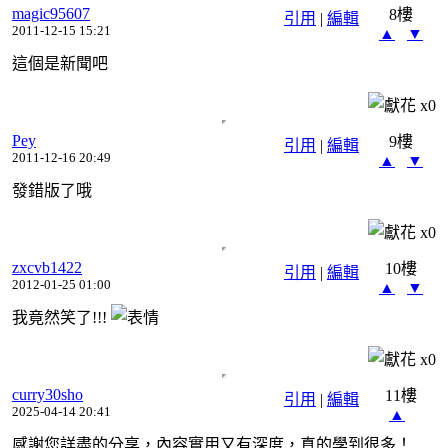
magic95607
8樓
引用
|
編輯
2011-12-15 15:21
▲
▼
這個是新聞吧
x
0
Pey
9樓
引用
|
編輯
2011-12-16 20:49
▲
▼
發錯版了哦
x
0
zxcvb1422
10樓
引用
|
編輯
2012-01-25 01:00
▲
▼
我竟然笑了!!!
x
0
curry30sho
11樓
引用
|
編輯
2025-04-14 20:41
▲
感謝您詳盡的分享，內容實用又有深度，真的學到很多！