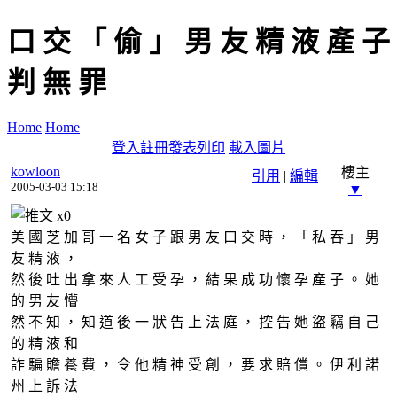
口 交 「 偷 」 男 友 精 液 產 子
判 無 罪
Home
Home
登入
註冊
發表
列印
載入圖片
kowloon
樓主
引用
|
編輯
2005-03-03 15:18
▼
x
0
美 國 芝 加 哥 一 名 女 子 跟 男 友 口 交 時 ， 「 私 吞 」 男
友 精 液 ，
然 後 吐 出 拿 來 人 工 受 孕 ， 結 果 成 功 懷 孕 產 子 。 她
的 男 友 懵
然 不 知 ， 知 道 後 一 狀 告 上 法 庭 ， 控 告 她 盜 竊 自 己
的 精 液 和
詐 騙 贍 養 費 ， 令 他 精 神 受 創 ， 要 求 賠 償 。 伊 利 諾
州 上 訴 法