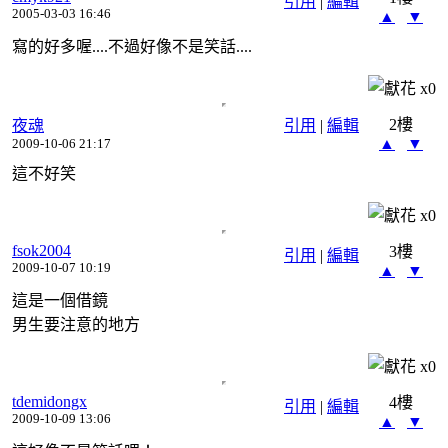
引用
|
編輯
2005-03-03 16:46
▲
▼
寫的好多喔....不過好像不是笑話....
x
0
2樓
夜魂
引用
|
編輯
▲
▼
2009-10-06 21:17
這不好笑
x
0
fsok2004
3樓
引用
|
編輯
2009-10-07 10:19
▲
▼
這是一個借鏡
男生要注意的地方
x
0
tdemidongx
4樓
引用
|
編輯
2009-10-09 13:06
▲
▼