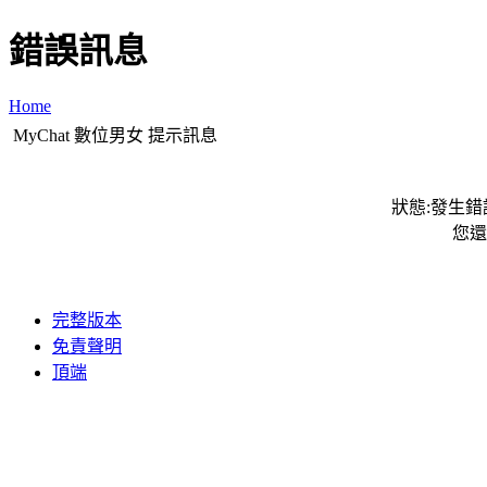
錯誤訊息
Home
MyChat 數位男女 提示訊息
狀態:發生錯誤
您還
完整版本
免責聲明
頂端