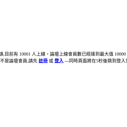
,目前有 10001 人上線，論壇上線會員數已經達到最大值 10000
不是論壇會員,請先
註冊
或
登入
---同時頁面將在5秒後跳到登入