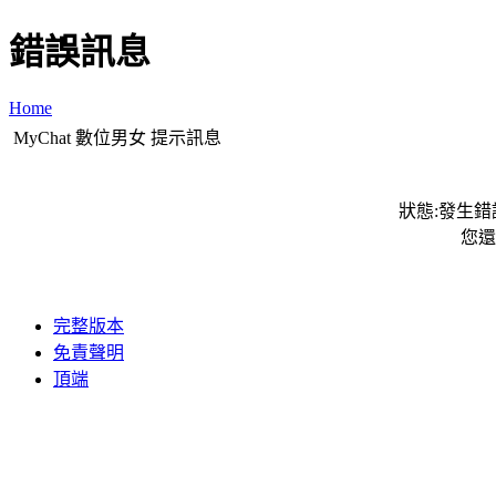
錯誤訊息
Home
MyChat 數位男女 提示訊息
狀態:發生錯誤
您還
完整版本
免責聲明
頂端