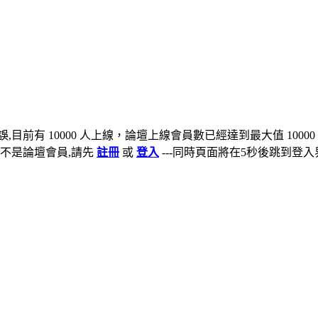
,目前有 10000 人上線，論壇上線會員數已經達到最大值 10000
不是論壇會員,請先
註冊
或
登入
---同時頁面將在5秒後跳到登入