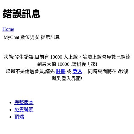
錯誤訊息
Home
MyChat 數位男女 提示訊息
狀態:發生錯誤,目前有 10000 人上線，論壇上線會員數已經達
到最大值 10000 ,請稍後再來!
您還不是論壇會員,請先
註冊
或
登入
---同時頁面將在5秒後
跳到登入界面!
完整版本
免責聲明
頂端