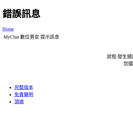
錯誤訊息
Home
MyChat 數位男女 提示訊息
狀態:發生錯誤
您還
完整版本
免責聲明
頂端