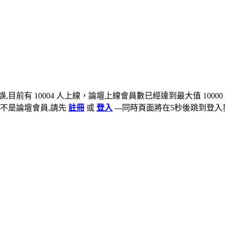
,目前有 10004 人上線，論壇上線會員數已經達到最大值 10000
不是論壇會員,請先
註冊
或
登入
---同時頁面將在5秒後跳到登入