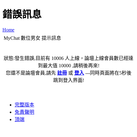
錯誤訊息
Home
MyChat 數位男女 提示訊息
狀態:發生錯誤,目前有 10006 人上線，論壇上線會員數已經達
到最大值 10000 ,請稍後再來!
您還不是論壇會員,請先
註冊
或
登入
---同時頁面將在5秒後
跳到登入界面!
完整版本
免責聲明
頂端