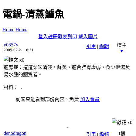
電鍋-清蒸鱸魚
Home
Home
登入
註冊
發表
列印
載入圖片
y0857y
樓主
引用
|
編輯
2005-02-21 16:51
▼
x
0
適應症：這道菜味清淡，鮮美，適合脾胃虛弱，食少泄瀉及
易水腫的體質者。
材料： ..
訪客只能看到部份內容，免費
加入會員
x
0
denodragon
1樓
引用
|
編輯