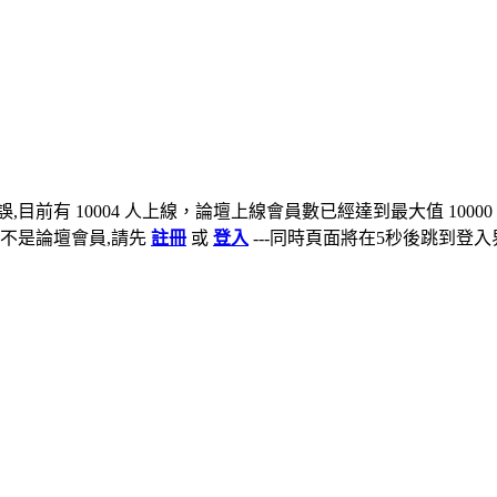
,目前有 10004 人上線，論壇上線會員數已經達到最大值 10000
不是論壇會員,請先
註冊
或
登入
---同時頁面將在5秒後跳到登入