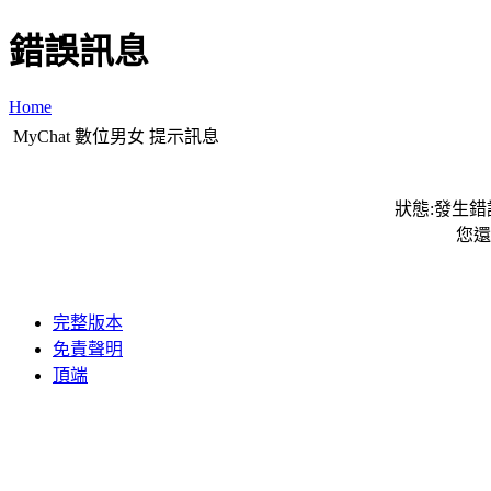
錯誤訊息
Home
MyChat 數位男女 提示訊息
狀態:發生錯誤
您還
完整版本
免責聲明
頂端