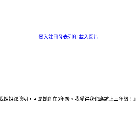
登入
註冊
發表
列印
載入圖片
我姐姐都聰明，可是她卻在3年級。我覺得我也應該上三年級！