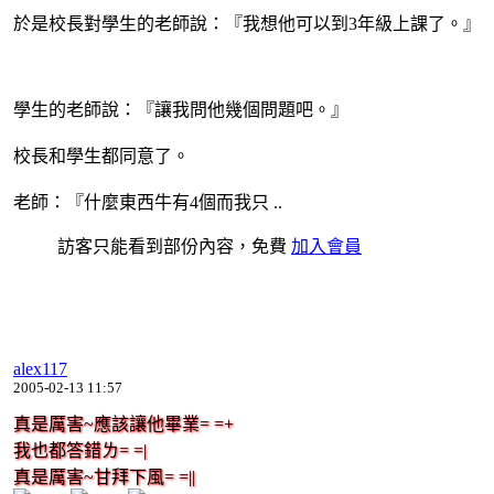
於是校長對學生的老師說：『我想他可以到3年級上課了。』
學生的老師說：『讓我問他幾個問題吧。』
校長和學生都同意了。
老師：『什麼東西牛有4個而我只 ..
訪客只能看到部份內容，免費
加入會員
alex117
2005-02-13 11:57
真是厲害~應該讓他畢業= =+
我也都答錯ㄌ= =|
真是厲害~甘拜下風= =||