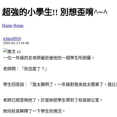
超強的小學生!! 別想歪唷^~^
Home
Home
ichiro0910
2005-02-13 10:48
x
1
一位一年級的女老師最近被他的一個學生所困擾。
老師問：『你怎麼了？』
學生回答說：『我太聰明了，一年級對我來說太簡單了。我比
老師已經受夠他了。於是她把學生帶到了校長辦公室。
她向校長解釋了一下學生的情況。