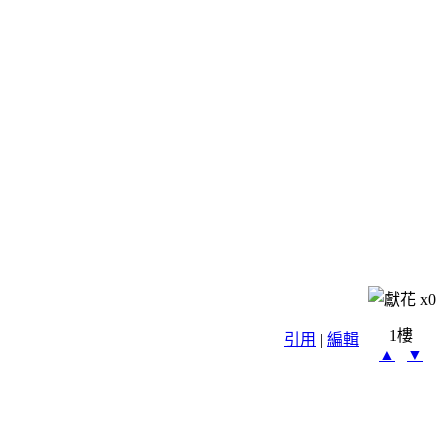
x
0
1樓
引用
|
編輯
▲
▼