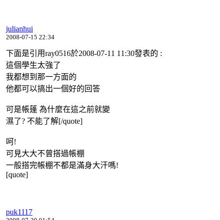
julianhui
2008-07-15 22:34
下面是引用ray0516於2008-07-11 11:30發表的 :
這個學生太強了
我都想到那一方面的
他都可以搞出一個好的回答
可是帳蓬 為什麼在這之前就變
濕了? 不能了解[/quote]
呵!
可見大大不曾搭過帳棚
一般搭完帳棚不都是滿身大汗嗎!
[quote]
puk1117