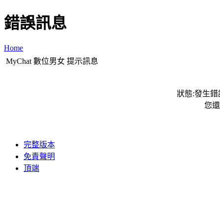
錯誤訊息
Home
MyChat 數位男女 提示訊息
狀態:發生錯誤
您還
完整版本
免責聲明
頂端