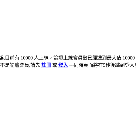
,目前有 10000 人上線，論壇上線會員數已經達到最大值 10000
不是論壇會員,請先
註冊
或
登入
---同時頁面將在5秒後跳到登入