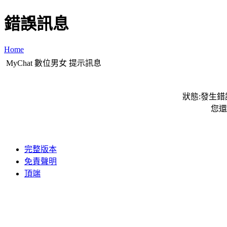
錯誤訊息
Home
MyChat 數位男女 提示訊息
狀態:發生錯誤
您還
完整版本
免責聲明
頂端