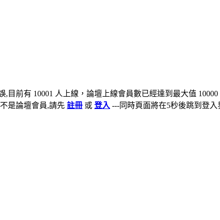
,目前有 10001 人上線，論壇上線會員數已經達到最大值 10000
不是論壇會員,請先
註冊
或
登入
---同時頁面將在5秒後跳到登入