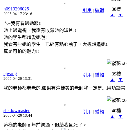
n0919296025
38樓
引用
|
編輯
2005-04-17 23:16
▲
▼
ㄟ~我有看過她耶!!
她上過電視，我還有收藏她的短片!!
她的學生都超愛她哦!
我看有些她的學生，已經有點心動了，大概想追她!!
真是可怕的魅力!!
x
0
cjwang
39樓
引用
|
編輯
2005-04-20 13:31
▲
▼
我的老師都老老的,如果有這樣美的老師我一定是....用功讀書
x
0
shadowmaster
40樓
引用
|
編輯
2005-04-20 13:44
▲
▼
這樣的老師 n 年前遇過，但給我氣死了。