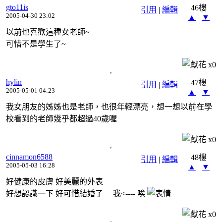
gto11is
46樓
引用
|
編輯
2005-04-30 23:02
▲
▼
以前也喜歡這種女老師~
可惜不是學生了~
x
0
hylin
47樓
引用
|
編輯
2005-05-01 04:23
▲
▼
我女朋友的姊姊也是老師，也很年輕漂亮，想一想以前在學
校看到的老師幾乎都超過40歲喔
x
0
cinnamon6588
48樓
引用
|
編輯
2005-05-03 16:28
▲
▼
好健康的皮膚 好美麗的外表
好想認識一下 好可惜結婚了 我<---- 唉
x
0