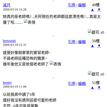
49樓
滅月
引用
|
編輯
▲
▼
2006-03-16 14:28
她真的是老師嗎?...天阿現在的老師都這麼漂亮嗎?....真是太
優了啦.........
x
0
benzgigi
50樓
引用
|
編輯
2006-03-18 15:31
▲
▼
感覺好像剛畢業的實習老師~
不過老師這種恐怖的職業~
幾年後他又是依個老老師了
x
0
leemy
51樓
引用
|
編輯
2006-03-19 11:06
▲
▼
以前我高中讀了6年
還好我沒有遇到這麼可愛的老師
不然...6年可能是尾數