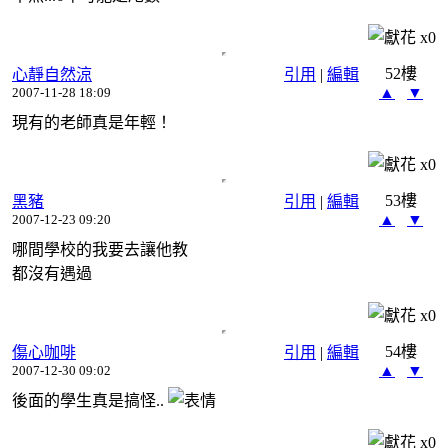
x
0
52樓
心靜自然涼
引用
|
編輯
▲
▼
2007-11-28 18:09
現有的老師真是年輕！
x
0
53樓
黑豬
引用
|
編輯
▲
▼
2007-12-23 09:20
哪間學校的我要去讓他教
都沒有遇過
x
0
54樓
傷心咖啡
引用
|
編輯
▲
▼
2007-12-30 09:02
後面的學生真是搞怪..
x
0