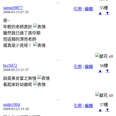
samuel9877
55樓
引用
|
編輯
2008-05-13 07:35
▲
▼
恩~
年輕的老師真好
雖然我已過了高中期
但這類的漂亮老師
還真是少見呀！
x
0
hcc9472
56樓
引用
|
編輯
2008-05-15 11:57
▲
▼
說是美女當之無愧
看起來好幼齒呢
x
0
smile1004
57樓
引用
|
編輯
2009-03-23 13:18
▲
▼