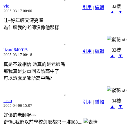
vic
32樓
引用
|
編輯
2005-03-17 00:00
▲
▼
哇~好年輕又漂亮喔
為什麼我的老師沒像他那樣
x
0
lizard640915
33樓
引用
|
編輯
2005-03-17 00:18
▲
▼
真是不敢相信 她真的是老師嗎
那我真是要重回去讀高中了
可以透露是哪所高中嗎?
x
0
tasio
34樓
引用
|
編輯
2005-04-06 15:07
▲
▼
好優的老師喔~~
奇怪..我們以前學校怎麼都只一堆083....