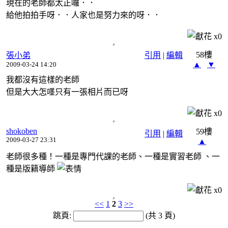
現在的老師都太正囉．．
給他拍拍手呀．．人家也是努力來的呀．．
x
0
58樓
張小弟
引用
|
編輯
▲
▼
2009-03-24 14:20
我都沒有這樣的老師
但是大大怎嚜只有一張相片而已呀
x
0
shokoben
59樓
引用
|
編輯
2009-03-27 23:31
▲
老師很多種！一種是專門代課的老師、一種是實習老師 、一
種是版籍導師
x
0
<<
1
2
3
>>
跳頁:
(共 3 頁)