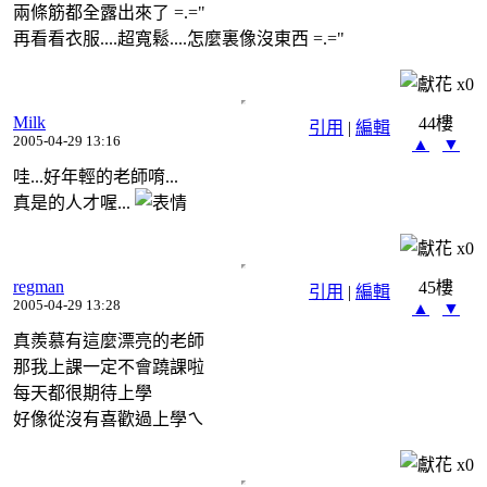
兩條筋都全露出來了 =.="
再看看衣服....超寬鬆....怎麼裏像沒東西 =.="
x
0
Milk
44樓
引用
|
編輯
2005-04-29 13:16
▲
▼
哇...好年輕的老師唷...
真是的人才喔...
x
0
regman
45樓
引用
|
編輯
2005-04-29 13:28
▲
▼
真羨慕有這麼漂亮的老師
那我上課一定不會蹺課啦
每天都很期待上學
好像從沒有喜歡過上學ㄟ
x
0