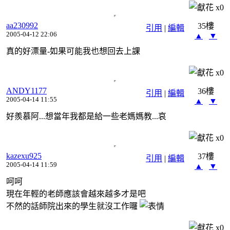
x
0
aa230992
35樓
引用
|
編輯
2005-04-12 22:06
▲
▼
真的好漂量-如果可能我也想回去上課
x
0
ANDY1177
36樓
引用
|
編輯
2005-04-14 11:55
▲
▼
好羨慕阿...想當年我都是給一些老媽媽教...哀
x
0
kazexu925
37樓
引用
|
編輯
2005-04-14 11:59
▲
▼
呵呵
現在年輕的老師應該會越來越多才是吧
不然的話師院出來的學生就沒工作囉
x
0