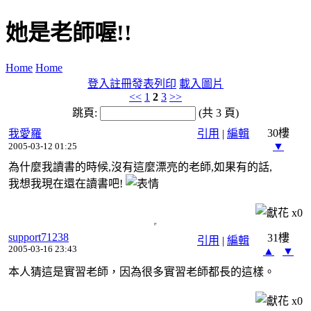
她是老師喔!!
Home
Home
登入
註冊
發表
列印
載入圖片
<<
1
2
3
>>
跳頁:
(共 3 頁)
30樓
我愛羅
引用
|
編輯
▼
2005-03-12 01:25
為什麼我讀書的時候,沒有這麼漂亮的老師,如果有的話,
我想我現在還在讀書吧!
x
0
support71238
31樓
引用
|
編輯
2005-03-16 23:43
▲
▼
本人猜這是實習老師，因為很多實習老師都長的這樣。
x
0