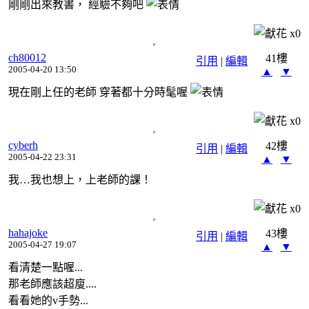
剛剛出來教書， 經驗不夠吧
x
0
ch80012
41樓
引用
|
編輯
2005-04-20 13:50
▲
▼
現在剛上任的老師 穿著都十分時髦喔
x
0
cyberh
42樓
引用
|
編輯
2005-04-22 23:31
▲
▼
我…我也想上，上老師的課！
x
0
hahajoke
43樓
引用
|
編輯
2005-04-27 19:07
▲
▼
看清楚一點喔...
那老師應該超廋....
看看她的v手勢...