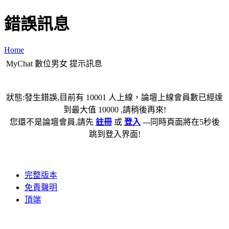
錯誤訊息
Home
MyChat 數位男女 提示訊息
狀態:發生錯誤,目前有 10001 人上線，論壇上線會員數已經達
到最大值 10000 ,請稍後再來!
您還不是論壇會員,請先
註冊
或
登入
---同時頁面將在5秒後
跳到登入界面!
完整版本
免責聲明
頂端