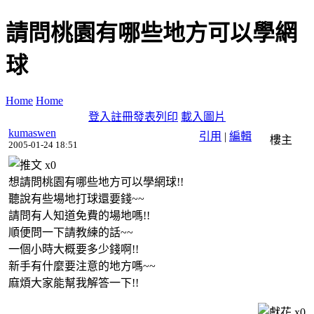
請問桃園有哪些地方可以學網
球
Home
Home
登入
註冊
發表
列印
載入圖片
kumaswen
引用
|
編輯
樓主
2005-01-24 18:51
x
0
想請問桃園有哪些地方可以學網球!!
聽說有些場地打球還要錢~~
請問有人知道免費的場地嗎!!
順便問一下請教練的話~~
一個小時大概要多少錢啊!!
新手有什麼要注意的地方嗎~~
麻煩大家能幫我解答一下!!
x
0