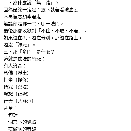
二、為什麼說「無二路」？
因為最終一定是：放下執著看破虛妄
不再被念頭牽著走
無論你走哪一宗、哪一法門，
最後都會收斂到「不住、不取、不著」。
如果還在抓、還在分別，那還在路上，
還沒「歸元」。
三、那「多門」是什麼？
這就是佛法的慈悲：
有人適合：
念佛（淨土）
打坐（禪修）
持咒（密法）
觀想（止觀）
行善（菩薩道）
甚至：
一句話
一個當下的覺照
一次徹底的看破