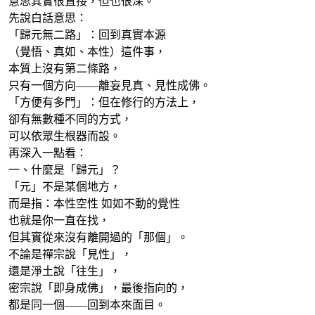
意思其實很直接，但也很深。
先說白話意思：
「歸元無二路」：回到真實本源
（覺悟、真如、本性）這件事，
本質上沒有第二條路，
只有一個方向——離妄見真、見性成佛。
「方便有多門」：但在修行的方法上，
卻有無數種不同的方式，
可以依眾生根器而設。
再深入一點看：
一、什麼是「歸元」？
「元」不是某個地方，
而是指：本性空性 如如不動的覺性
也就是你一直在找，
但其實從來沒有離開過的「那個」。
不論是禪宗說「見性」，
還是淨土說「往生」，
密宗說「即身成佛」，最後指向的，
都是同一個——回到本來面目。