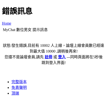
錯誤訊息
Home
MyChat 數位男女 提示訊息
狀態:發生錯誤,目前有 10002 人上線，論壇上線會員數已經達
到最大值 10000 ,請稍後再來!
您還不是論壇會員,請先
註冊
或
登入
---同時頁面將在5秒後
跳到登入界面!
完整版本
免責聲明
頂端