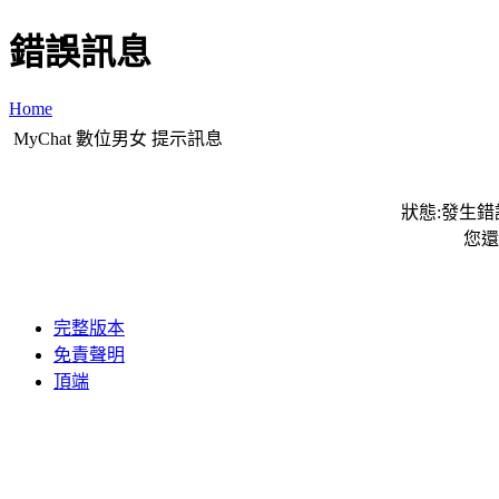
錯誤訊息
Home
MyChat 數位男女 提示訊息
狀態:發生錯誤
您還
完整版本
免責聲明
頂端