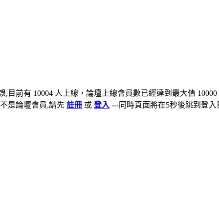
,目前有 10004 人上線，論壇上線會員數已經達到最大值 10000
不是論壇會員,請先
註冊
或
登入
---同時頁面將在5秒後跳到登入