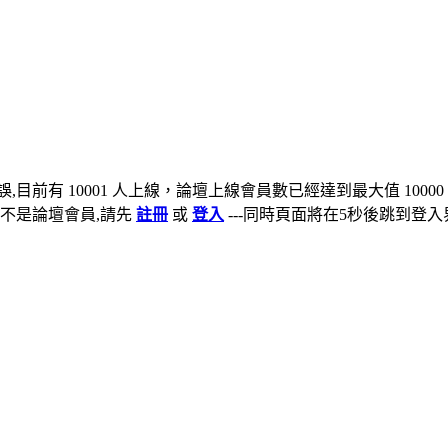
,目前有 10001 人上線，論壇上線會員數已經達到最大值 10000
不是論壇會員,請先
註冊
或
登入
---同時頁面將在5秒後跳到登入