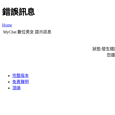
錯誤訊息
Home
MyChat 數位男女 提示訊息
狀態:發生錯誤
您還
完整版本
免責聲明
頂端