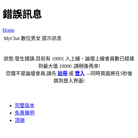
錯誤訊息
Home
MyChat 數位男女 提示訊息
狀態:發生錯誤,目前有 10001 人上線，論壇上線會員數已經達
到最大值 10000 ,請稍後再來!
您還不是論壇會員,請先
註冊
或
登入
---同時頁面將在5秒後
跳到登入界面!
完整版本
免責聲明
頂端