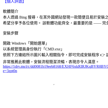
【個人評語】
軟體簡介
本人透過 Bing 搜尋，在某外國網站發現一款簡便且易於安
希望分享予各位使用。 該軟體功能齊全，最重要的是 —— 
安裝步驟
開啟 Windows「開始選單」
以系統管理員身份執行「CMD.exe」
依照下方連結所示圖片輸入相關指令，即可完成安裝程序 👉
非常推薦此軟體，安裝流程簡潔流暢，表現亦令人滿意。
https://1drv.ms/i/c/dd0081b19eeb8168/EXHF6xkRIRJKqBYR8
e=3zpt0n