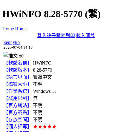
HWiNFO 8.28-5770 (繁)
Home
Home
登入
註冊
發表
列印
載入圖片
kennyko
2025-07-04 14:18
x
0
【軟體名稱】
HWiNFO
【軟體版本】
8.28-5770
【語言界面】
繁體中文
【檔案大小】
不明
【作業系統】
Windows 11
【試用限制】
無
【官方網站】
不明
【官方載點】
不明
【存放空間】
不明
【個人評等】
★★★★★