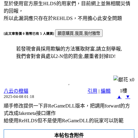
至於使用官方原生HLDS的用家們，目前網上並無相關災情
的回報，
所以此漏洞應只存在於REHLDS，不用擔心此安全問題
[此文章售價
0
雅幣已有
5
人購買]
若發現會員採用欺騙的方法獲取財富,請立刻舉報,
我們會對會員處以2-N倍的罰金,嚴重者封掉ID!
x
0
1樓
八云の橙貓
引用
|
編輯
▲
▼
2025-04-08 01:18
順手修改提供一下非ReGameDLL版本，把調用forward的方
式改成fakemeta接口運作
給使用ReHLDS但不是使用ReGameDLL的玩家可以防範
本帖包含附件