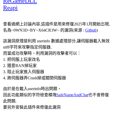
ReGameDLL
Reapi
查看過網上討論內容,這插件是用來修復2025年1月開始岀現,
名為~0WN3D~BY~X64CR3W~ 的漏洞(來源 :
Github
)
該漏洞原理是利用 userinfo 數據處理部分,讓伺服器載入無效
utf8字符來攻擊指定伺服器,
而當成功攻擊時，利用漏洞的攻擊者可以：
1. 把伺服上玩家改名
2. 隨意BAN掉玩家
3. 阻止玩家進入伺服器
4. 將伺服器弄Crash掉或關閉伺服器
由於是在載入userinfo時出問題，
因此功能類似的字符檢查模塊
SafeNameAndChat
也不會修復
此問題,
要另外安裝此插件來修復此漏洞