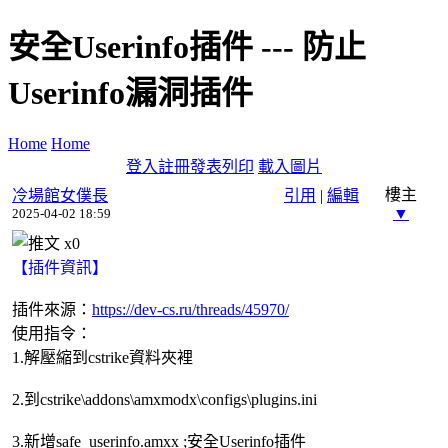
安全Userinfo插件 --- 防止
Userinfo漏洞插件
Home
Home
登入
註冊
發表
列印
載入圖片
樓主
冷場館女僕長
引用
|
編輯
▼
2025-04-02 18:59
x
0
【插件資訊】
插件來源：
https://dev-cs.ru/threads/45970/
使用指令：
1.解壓縮到cstrike資料夾裡
2.到cstrike\addons\amxmodx\configs\plugins.ini
3.新增safe_userinfo.amxx ;安全Userinfo插件