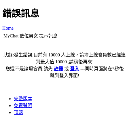
錯誤訊息
Home
MyChat 數位男女 提示訊息
狀態:發生錯誤,目前有 10000 人上線，論壇上線會員數已經達
到最大值 10000 ,請稍後再來!
您還不是論壇會員,請先
註冊
或
登入
---同時頁面將在5秒後
跳到登入界面!
完整版本
免責聲明
頂端