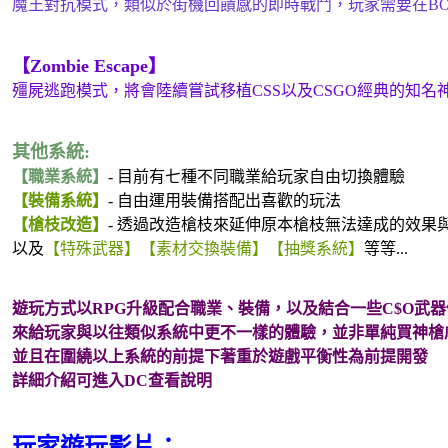
魔王對抗模式，類似於街機回饋感的即時戰鬥，玩家需要在BO
【Zombie Escape】
殭屍逃跑模式，將會陸續嘗試移植CSS以及CSGO經典的知名
其他系統:
【職業系統】
- 目前有七種不同職業給玩家自由切換體驗
【裝備系統】
- 自由運用裝備搭配出喜歡的玩法
【槍枝改造】
- 透過改造槍枝來延伸原本槍枝無法達成的效果
以及
【特殊武器】【素材交換裝備】【抽獎系統】
等等...
遊玩方式以RPG升級配合職業、裝備，以及結合一些C$O武
來給玩家與以往類似系統中更不一樣的體驗，並非單純買神槍
並且在圍繞以上系統的前提下著重於遊戲平衡性為前提開發
詳細介紹可進入DC查看說明
玩家遊玩影片：