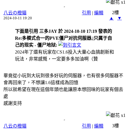
x
1
2樓
八云の橙貓
引用
|
編輯
▲
▼
2024-10-11 19:20
下面是引用 三多JAY 於 2024-10-10 17:19 發表的
Re:多模式合一的PVE僵尸对抗伺服器,|只属于自
己的现实 - 僵尸地狱:
2024年了還有玩家在CS1.6投入大量心血搞創新和
玩法，非常感慨，一定要多多加油啊（贊
畢竟從小玩到大玩到很多好玩的伺服器，也有很多伺服器不
會再回來了，不想讓1.6這樣成為回憶
所以就希望在現在這個年頭也能讓原本想回味的玩家有個去
處
感謝支持
x
1
3樓
八云の橙貓
引用
|
編輯