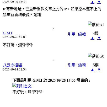
▲
▼
2025-09-09 15:49
IP有新地址，已重新編輯文章上方的IP，如果原本連不上的
請重新新增最愛，謝謝
x
1
G.M.I
4樓
引用
|
編輯
2025-09-26 17:05
▲
▼
不好玩，爛👎👎👎
x
0
5樓
八云の橙貓
引用
|
編輯
▲
▼
2025-10-14 02:54
下面是引用 G.M.I 於 2025-09-26 17:05 發表的 :
不好玩，爛👎👎👎