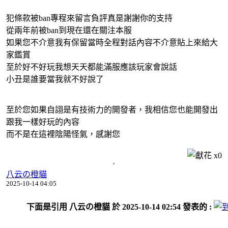
犯條款被ban專程來留言負評真是謝謝你的支持
從兩年前被ban到現在還在關注本服
如果您不介意我有保留當時全程對話內容不介意貼上來給大
家鑑賞
至於好不好玩我想天天都能滿服應該玩家會說話
小丑是誰要當我就不好說了
至於您如果自詡是有技術力的開發者，我相信您也能開發出
跟我一樣好玩的內容
而不是在這裡陰陽怪氣，感謝您
x
0
八云の橙貓
2025-10-14 04:05
下面是引用 八云の橙貓 於 2025-10-14 02:54 發表的 :