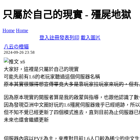
只屬於自己的現實 - 殭屍地獄
Home
Home
登入
註冊
發表
列印
載入圖片
八云の橙貓
2024-09-26 23:58
x
6
大家好，這裡是只屬於自己的現實
可能先前有1.6的老玩家聽過這個伺服器名稱
原本其實很懶得想宣傳畢竟大多是靠玩家拉玩家來玩的，但有
因為原本現實的開服者算是我的啟蒙與指導，也跟他認識了數
因為發現亞洲中文圈好玩的1.6殭屍伺服器幾乎已經絕跡，所
但不知不覺已經更新了四個模式進去，
直到目前為止伺服器已
未來也還會繼續更新
伺服器內容以PVE為主，來應對目前1.6人口較為稀少的中文