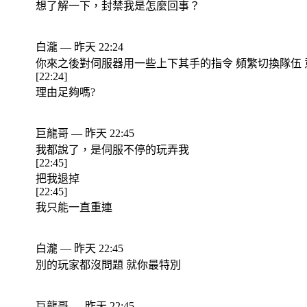
想了解一下，封禁我是怎麼回事？
白瀧 — 昨天 22:24
你來之後對伺服器用一些上下其手的指令 頻繁切換隊伍
[22:24]
理由足夠嗎?
巨龍哥 — 昨天 22:45
我都說了，是伺服不停的玩弄我
[22:45]
把我退掉
[22:45]
我只能一直重連
白瀧 — 昨天 22:45
別的玩家都沒問題 就你最特別
巨龍哥 — 昨天 22:45