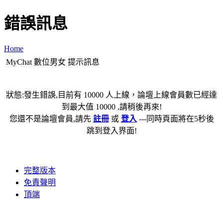
錯誤訊息
Home
MyChat 數位男女 提示訊息
狀態:發生錯誤,目前有 10000 人上線，論壇上線會員數已經達
到最大值 10000 ,請稍後再來!
您還不是論壇會員,請先
註冊
或
登入
---同時頁面將在5秒後
跳到登入界面!
完整版本
免責聲明
頂端