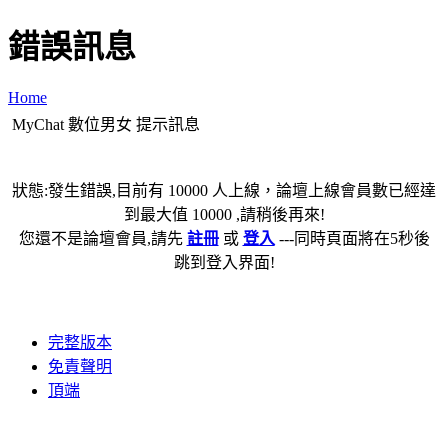
錯誤訊息
Home
MyChat 數位男女 提示訊息
狀態:發生錯誤,目前有 10000 人上線，論壇上線會員數已經達
到最大值 10000 ,請稍後再來!
您還不是論壇會員,請先
註冊
或
登入
---同時頁面將在5秒後
跳到登入界面!
完整版本
免責聲明
頂端