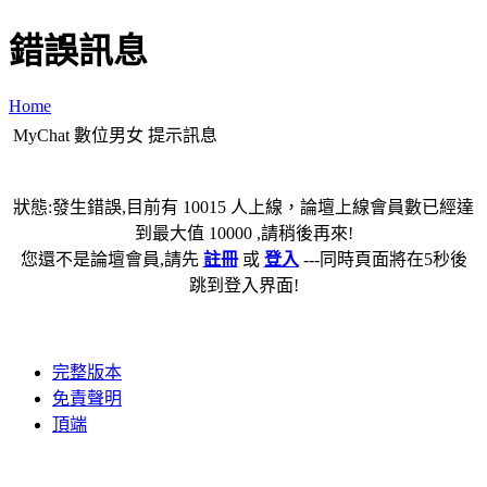
錯誤訊息
Home
MyChat 數位男女 提示訊息
狀態:發生錯誤,目前有 10015 人上線，論壇上線會員數已經達
到最大值 10000 ,請稍後再來!
您還不是論壇會員,請先
註冊
或
登入
---同時頁面將在5秒後
跳到登入界面!
完整版本
免責聲明
頂端